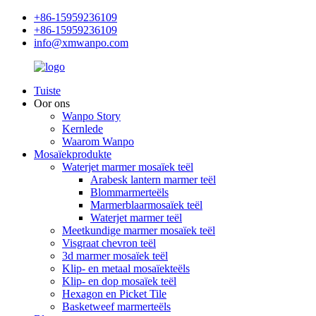
+86-15959236109
+86-15959236109
info@xmwanpo.com
Tuiste
Oor ons
Wanpo Story
Kernlede
Waarom Wanpo
Mosaïekprodukte
Waterjet marmer mosaïek teël
Arabesk lantern marmer teël
Blommarmerteëls
Marmerblaarmosaïek teël
Waterjet marmer teël
Meetkundige marmer mosaïek teël
Visgraat chevron teël
3d marmer mosaïek teël
Klip- en metaal mosaïekteëls
Klip- en dop mosaïek teël
Hexagon en Picket Tile
Basketweef marmerteëls