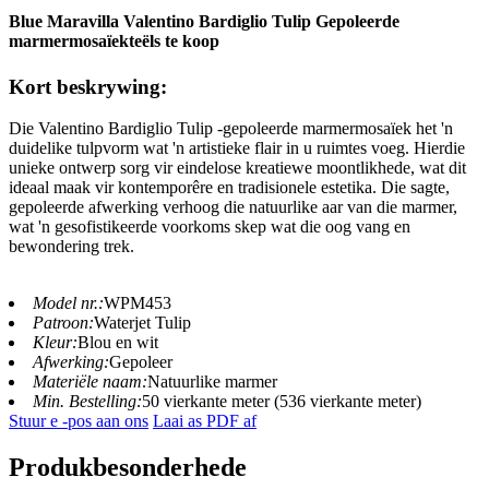
Blue Maravilla Valentino Bardiglio Tulip Gepoleerde
marmermosaïekteëls te koop
Kort beskrywing:
Die Valentino Bardiglio Tulip -gepoleerde marmermosaïek het 'n
duidelike tulpvorm wat 'n artistieke flair in u ruimtes voeg. Hierdie
unieke ontwerp sorg vir eindelose kreatiewe moontlikhede, wat dit
ideaal maak vir kontemporêre en tradisionele estetika. Die sagte,
gepoleerde afwerking verhoog die natuurlike aar van die marmer,
wat 'n gesofistikeerde voorkoms skep wat die oog vang en
bewondering trek.
Model nr.:
WPM453
Patroon:
Waterjet Tulip
Kleur:
Blou en wit
Afwerking:
Gepoleer
Materiële naam:
Natuurlike marmer
Min. Bestelling:
50 vierkante meter (536 vierkante meter)
Stuur e -pos aan ons
Laai as PDF af
Produkbesonderhede