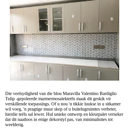
Die veelsydigheid van die blou Maravilla Valentino Bardiglio
Tulip -gepoleerde marmermosaïekteëls maak dit geskik vir
verskillende toepassings. Of u nou 'n tikkie luukse in u sitkamer
wil voeg, 'n pragtige muur skep of u buitelugruimtes verbeter,
hierdie teëls sal lewer. Hul unieke ontwerp en kleurpalet verseker
dat dit naatloos in enige dekorstyl pas, van minimalisties tot
weelderig.