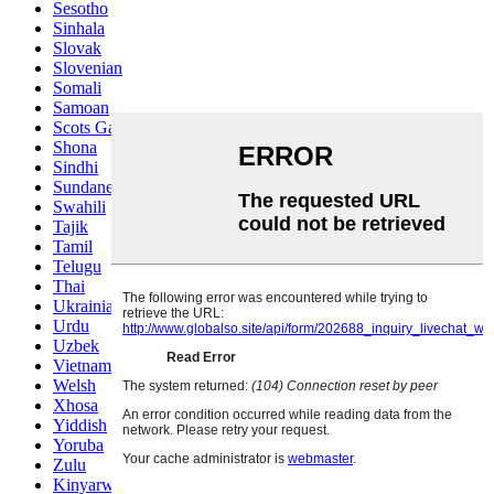
Sesotho
Sinhala
Slovak
Slovenian
Somali
Samoan
Scots Gaelic
Shona
Sindhi
Sundanese
Swahili
Tajik
Tamil
Telugu
Thai
Ukrainian
Urdu
Uzbek
Vietnamese
Welsh
Xhosa
Yiddish
Yoruba
Zulu
Kinyarwanda