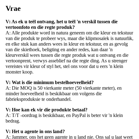
Vrae
V: As ek u teël ontvang, het u teël 'n verskil tussen die
vertoonfoto en die regte produk?
A: Alle produkte word in natura geneem om die kleur en tekstuur
van die produk te probeer wys, maar die klipmosaïek is natuurlik,
en elke stuk kan anders wees in kleur en tekstuur, en as gevolg
van die skiethoek, beligting en ander redes, kan daar 'n
kleurverskil wees tussen die regte produk wat u ontvang en die
vertoonprent, verwys asseblief na die regte ding. As u strenger
vereistes vir kleur of styl het, stel ons voor dat u eers 'n klein
monster koop.
V: Wat is die minimum bestelhoeveelheid?
A: Die MOQ is 50 vierkante meter (50 vierkante meter), en
minder hoeveelheid is beskikbaar om volgens die
fabrieksproduksie te onderhandel.
V: Hoe kan ek vir die produkte betaal?
A: T/T -oordrag is beskikbaar, en PayPal is beter vir 'n klein
bedrag.
V: Het u agente in ons land?
A: Jammer, ons het geen agente in u land nie. Ons sal u laat weet