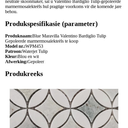
neutrale skoonmaker, sal u Valentino Bardiglio Tulip-gepoleerde
marmermosaïekteëls hul pragtige voorkoms vir die komende jare
behou.
Produkspesifikasie (parameter)
Produknaam:
Blue Maravilla Valentino Bardiglio Tulip
Gepoleerde marmermosaïekteëls te koop
Model nr.:
WPM453
Patroon:
Waterjet Tulip
Kleur:
Blou en wit
Afwerking:
Gepoleer
Produkreeks