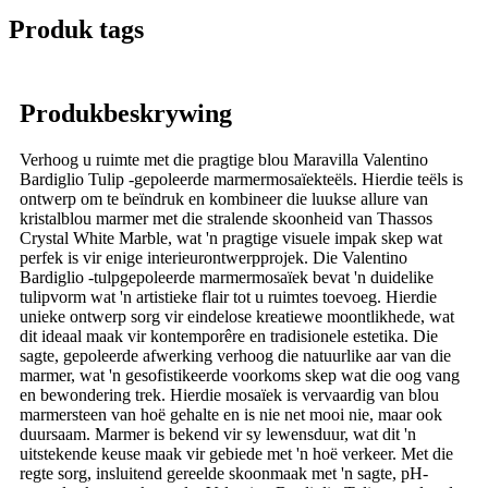
Produk tags
Produkbeskrywing
Verhoog u ruimte met die pragtige blou Maravilla Valentino
Bardiglio Tulip -gepoleerde marmermosaïekteëls. Hierdie teëls is
ontwerp om te beïndruk en kombineer die luukse allure van
kristalblou marmer met die stralende skoonheid van Thassos
Crystal White Marble, wat 'n pragtige visuele impak skep wat
perfek is vir enige interieurontwerpprojek. Die Valentino
Bardiglio -tulpgepoleerde marmermosaïek bevat 'n duidelike
tulipvorm wat 'n artistieke flair tot u ruimtes toevoeg. Hierdie
unieke ontwerp sorg vir eindelose kreatiewe moontlikhede, wat
dit ideaal maak vir kontemporêre en tradisionele estetika. Die
sagte, gepoleerde afwerking verhoog die natuurlike aar van die
marmer, wat 'n gesofistikeerde voorkoms skep wat die oog vang
en bewondering trek. Hierdie mosaïek is vervaardig van blou
marmersteen van hoë gehalte en is nie net mooi nie, maar ook
duursaam. Marmer is bekend vir sy lewensduur, wat dit 'n
uitstekende keuse maak vir gebiede met 'n hoë verkeer. Met die
regte sorg, insluitend gereelde skoonmaak met 'n sagte, pH-