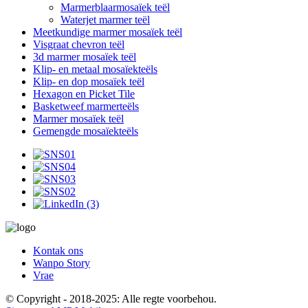
Marmerblaarmosaïek teël
Waterjet marmer teël
Meetkundige marmer mosaïek teël
Visgraat chevron teël
3d marmer mosaïek teël
Klip- en metaal mosaïekteëls
Klip- en dop mosaïek teël
Hexagon en Picket Tile
Basketweef marmerteëls
Marmer mosaïek teël
Gemengde mosaïekteëls
Kontak ons
Wanpo Story
Vrae
© Copyright - 2018-2025: Alle regte voorbehou.