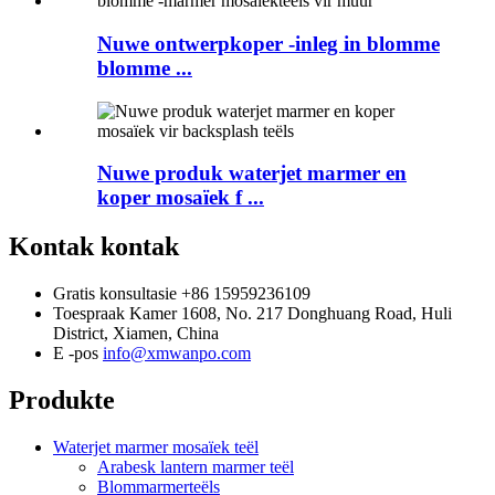
Nuwe ontwerpkoper -inleg in blomme
blomme ...
Nuwe produk waterjet marmer en
koper mosaïek f ...
Kontak kontak
Gratis konsultasie
+86 15959236109
Toespraak
Kamer 1608, No. 217 Donghuang Road, Huli
District, Xiamen, China
E -pos
info@xmwanpo.com
Produkte
Waterjet marmer mosaïek teël
Arabesk lantern marmer teël
Blommarmerteëls