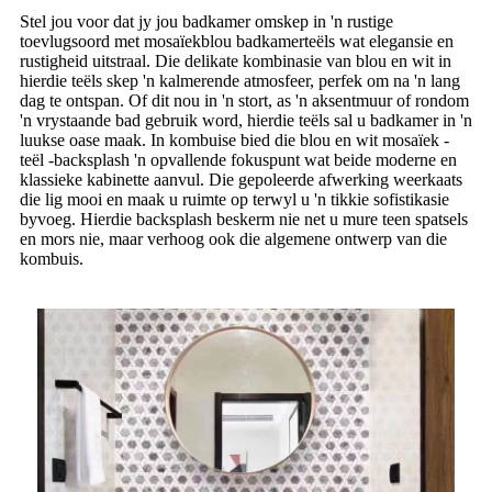
Stel jou voor dat jy jou badkamer omskep in 'n rustige
toevlugsoord met mosaïekblou badkamerteëls wat elegansie en
rustigheid uitstraal. Die delikate kombinasie van blou en wit in
hierdie teëls skep 'n kalmerende atmosfeer, perfek om na 'n lang
dag te ontspan. Of dit nou in 'n stort, as 'n aksentmuur of rondom
'n vrystaande bad gebruik word, hierdie teëls sal u badkamer in 'n
luukse oase maak. In kombuise bied die blou en wit mosaïek -
teël -backsplash 'n opvallende fokuspunt wat beide moderne en
klassieke kabinette aanvul. Die gepoleerde afwerking weerkaats
die lig mooi en maak u ruimte op terwyl u 'n tikkie sofistikasie
byvoeg. Hierdie backsplash beskerm nie net u mure teen spatsels
en mors nie, maar verhoog ook die algemene ontwerp van die
kombuis.