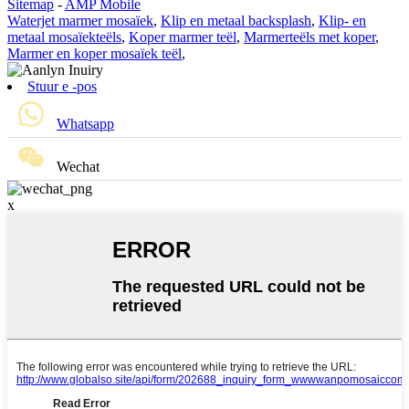
Sitemap
-
AMP Mobile
Waterjet marmer mosaïek
,
Klip en metaal backsplash
,
Klip- en
metaal mosaïekteëls
,
Koper marmer teël
,
Marmerteëls met koper
,
Marmer en koper mosaïek teël
,
Stuur e -pos
Whatsapp
Wechat
x