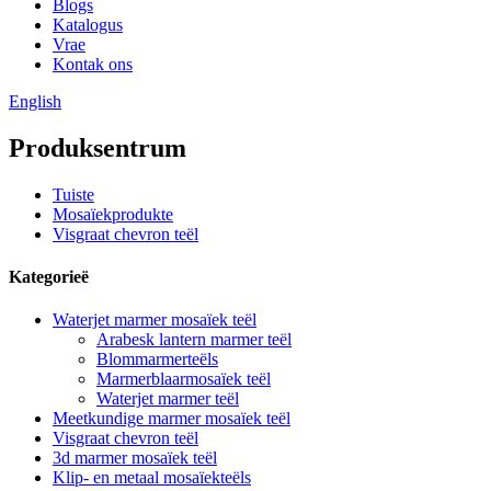
Blogs
Katalogus
Vrae
Kontak ons
English
Produksentrum
Tuiste
Mosaïekprodukte
Visgraat chevron teël
Kategorieë
Waterjet marmer mosaïek teël
Arabesk lantern marmer teël
Blommarmerteëls
Marmerblaarmosaïek teël
Waterjet marmer teël
Meetkundige marmer mosaïek teël
Visgraat chevron teël
3d marmer mosaïek teël
Klip- en metaal mosaïekteëls