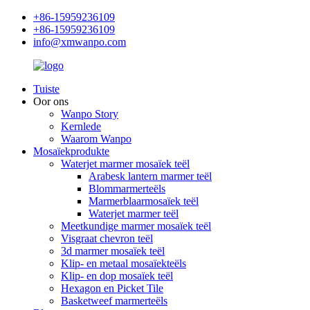
+86-15959236109
+86-15959236109
info@xmwanpo.com
Tuiste
Oor ons
Wanpo Story
Kernlede
Waarom Wanpo
Mosaïekprodukte
Waterjet marmer mosaïek teël
Arabesk lantern marmer teël
Blommarmerteëls
Marmerblaarmosaïek teël
Waterjet marmer teël
Meetkundige marmer mosaïek teël
Visgraat chevron teël
3d marmer mosaïek teël
Klip- en metaal mosaïekteëls
Klip- en dop mosaïek teël
Hexagon en Picket Tile
Basketweef marmerteëls