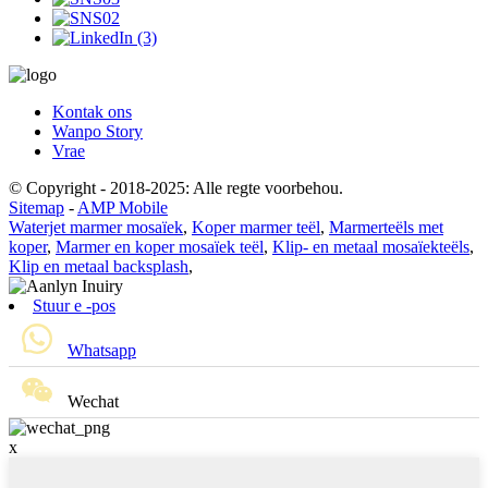
Kontak ons
Wanpo Story
Vrae
© Copyright - 2018-2025: Alle regte voorbehou.
Sitemap
-
AMP Mobile
Waterjet marmer mosaïek
,
Koper marmer teël
,
Marmerteëls met
koper
,
Marmer en koper mosaïek teël
,
Klip- en metaal mosaïekteëls
,
Klip en metaal backsplash
,
Stuur e -pos
Whatsapp
Wechat
x