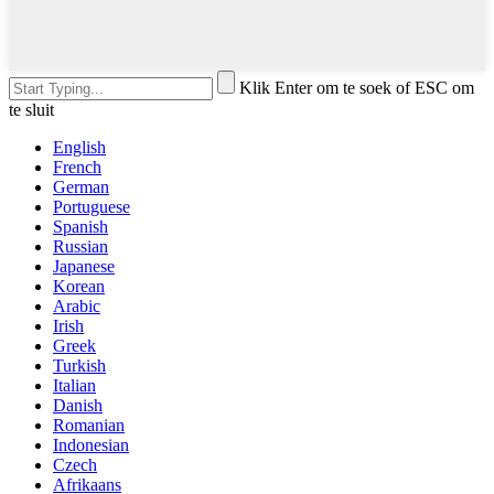
Klik Enter om te soek of ESC om
te sluit
English
French
German
Portuguese
Spanish
Russian
Japanese
Korean
Arabic
Irish
Greek
Turkish
Italian
Danish
Romanian
Indonesian
Czech
Afrikaans