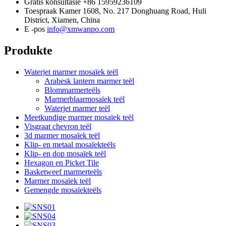
Gratis konsultasie
+86 15959236109
Toespraak
Kamer 1608, No. 217 Donghuang Road, Huli
District, Xiamen, China
E -pos
info@xmwanpo.com
Produkte
Waterjet marmer mosaïek teël
Arabesk lantern marmer teël
Blommarmerteëls
Marmerblaarmosaïek teël
Waterjet marmer teël
Meetkundige marmer mosaïek teël
Visgraat chevron teël
3d marmer mosaïek teël
Klip- en metaal mosaïekteëls
Klip- en dop mosaïek teël
Hexagon en Picket Tile
Basketweef marmerteëls
Marmer mosaïek teël
Gemengde mosaïekteëls