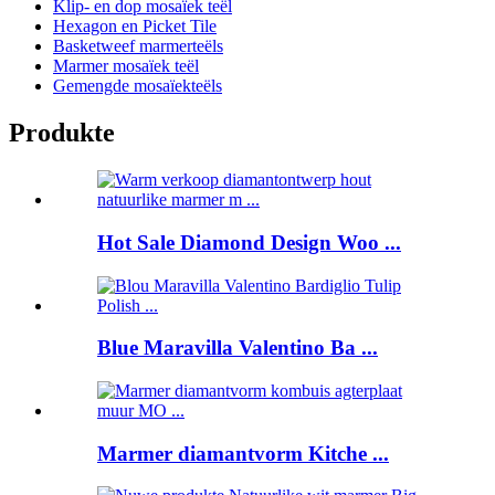
Klip- en dop mosaïek teël
Hexagon en Picket Tile
Basketweef marmerteëls
Marmer mosaïek teël
Gemengde mosaïekteëls
Produkte
Hot Sale Diamond Design Woo ...
Blue Maravilla Valentino Ba ...
Marmer diamantvorm Kitche ...