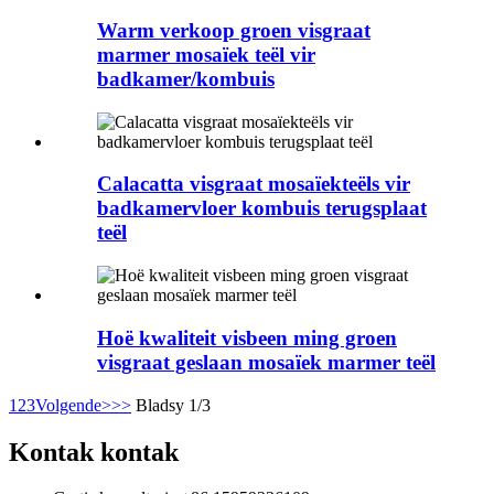
Warm verkoop groen visgraat
marmer mosaïek teël vir
badkamer/kombuis
Calacatta visgraat mosaïekteëls vir
badkamervloer kombuis terugsplaat
teël
Hoë kwaliteit visbeen ming groen
visgraat geslaan mosaïek marmer teël
1
2
3
Volgende>
>>
Bladsy 1/3
Kontak kontak