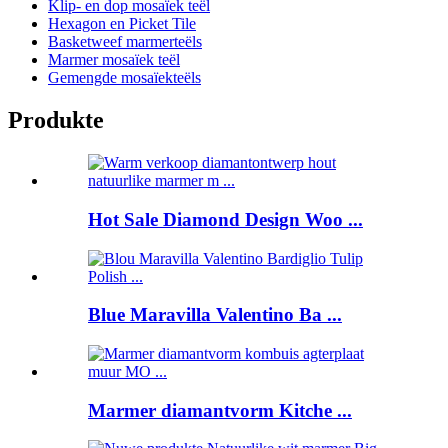
Klip- en dop mosaïek teël
Hexagon en Picket Tile
Basketweef marmerteëls
Marmer mosaïek teël
Gemengde mosaïekteëls
Produkte
Hot Sale Diamond Design Woo ...
Blue Maravilla Valentino Ba ...
Marmer diamantvorm Kitche ...