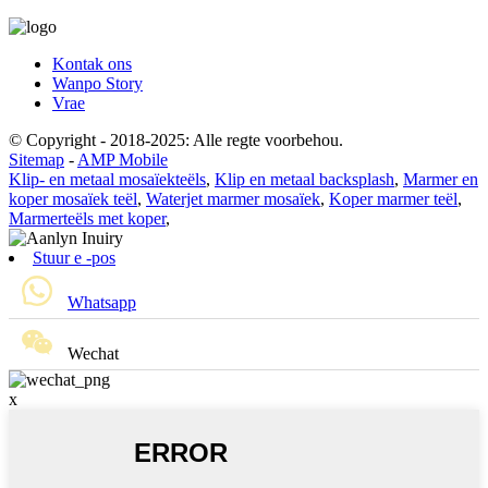
Kontak ons
Wanpo Story
Vrae
© Copyright - 2018-2025: Alle regte voorbehou.
Sitemap
-
AMP Mobile
Klip- en metaal mosaïekteëls
,
Klip en metaal backsplash
,
Marmer en
koper mosaïek teël
,
Waterjet marmer mosaïek
,
Koper marmer teël
,
Marmerteëls met koper
,
Stuur e -pos
Whatsapp
Wechat
x