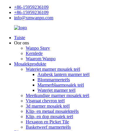
+86-15959236109
+86-15959236109
info@xmwanpo.com
Tuiste
Oor ons
Wanpo Story
Kernlede
Waarom Wanpo
Mosaïekprodukte
Waterjet marmer mosaïek teël
Arabesk lantern marmer teël
Blommarmerteëls
Marmerblaarmosaïek teël
Waterjet marmer teël
Meetkundige marmer mosaïek teël
Visgraat chevron teël
3d marmer mosaïek teël
Klip- en metaal mosaïekteëls
Klip- en dop mosaïek teël
Hexagon en Picket Tile
Basketweef marmerteëls