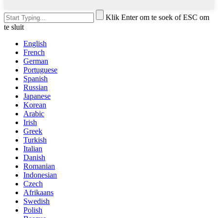
Klik Enter om te soek of ESC om
te sluit
English
French
German
Portuguese
Spanish
Russian
Japanese
Korean
Arabic
Irish
Greek
Turkish
Italian
Danish
Romanian
Indonesian
Czech
Afrikaans
Swedish
Polish