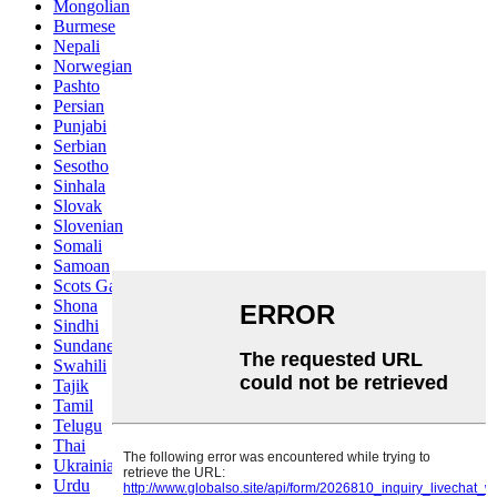
Mongolian
Burmese
Nepali
Norwegian
Pashto
Persian
Punjabi
Serbian
Sesotho
Sinhala
Slovak
Slovenian
Somali
Samoan
Scots Gaelic
Shona
Sindhi
Sundanese
Swahili
Tajik
Tamil
Telugu
Thai
Ukrainian
Urdu