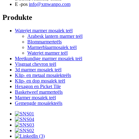
E -pos
info@xmwanpo.com
Produkte
Waterjet marmer mosaïek teël
Arabesk lantern marmer teël
Blommarmerteëls
Marmerblaarmosaïek teël
Waterjet marmer teël
Meetkundige marmer mosaïek teël
Visgraat chevron teël
3d marmer mosaïek teël
Klip- en metaal mosaïekteëls
Klip- en dop mosaïek teël
Hexagon en Picket Tile
Basketweef marmerteëls
Marmer mosaïek teël
Gemengde mosaïekteëls