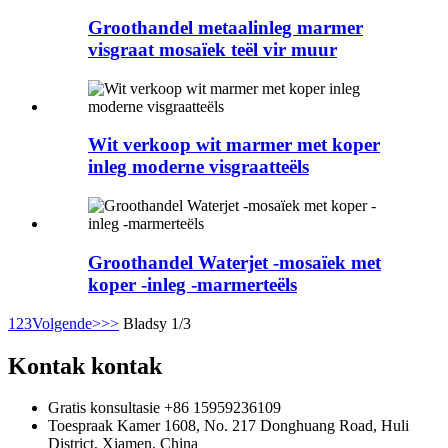
Groothandel metaalinleg marmer
visgraat mosaïek teël vir muur
Wit verkoop wit marmer met koper
inleg moderne visgraatteëls
Groothandel Waterjet -mosaïek met
koper -inleg -marmerteëls
1
2
3
Volgende>
>>
Bladsy 1/3
Kontak kontak
Gratis konsultasie
+86 15959236109
Toespraak
Kamer 1608, No. 217 Donghuang Road, Huli
District, Xiamen, China