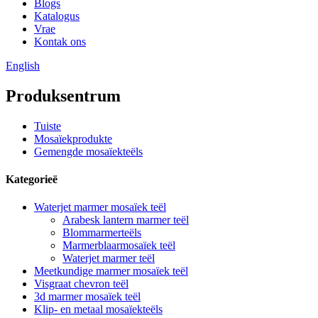
Blogs
Katalogus
Vrae
Kontak ons
English
Produksentrum
Tuiste
Mosaïekprodukte
Gemengde mosaïekteëls
Kategorieë
Waterjet marmer mosaïek teël
Arabesk lantern marmer teël
Blommarmerteëls
Marmerblaarmosaïek teël
Waterjet marmer teël
Meetkundige marmer mosaïek teël
Visgraat chevron teël
3d marmer mosaïek teël
Klip- en metaal mosaïekteëls