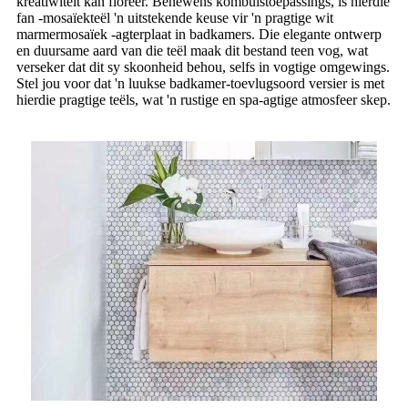
kreatiwiteit kan floreer. Benewens kombuistoepassings, is hierdie
fan -mosaïekteël 'n uitstekende keuse vir 'n pragtige wit
marmermosaïek -agterplaat in badkamers. Die elegante ontwerp
en duursame aard van die teël maak dit bestand teen vog, wat
verseker dat dit sy skoonheid behou, selfs in vogtige omgewings.
Stel jou voor dat 'n luukse badkamer-toevlugsoord versier is met
hierdie pragtige teëls, wat 'n rustige en spa-agtige atmosfeer skep.