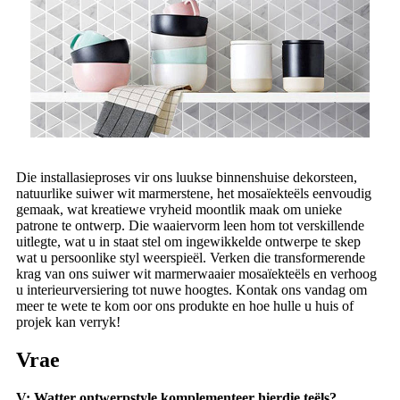
Die installasieproses vir ons luukse binnenshuise dekorsteen,
natuurlike suiwer wit marmerstene, het mosaïekteëls eenvoudig
gemaak, wat kreatiewe vryheid moontlik maak om unieke
patrone te ontwerp. Die waaiervorm leen hom tot verskillende
uitlegte, wat u in staat stel om ingewikkelde ontwerpe te skep
wat u persoonlike styl weerspieël. Verken die transformerende
krag van ons suiwer wit marmerwaaier mosaïekteëls en verhoog
u interieurversiering tot nuwe hoogtes. Kontak ons ​​vandag om
meer te wete te kom oor ons produkte en hoe hulle u huis of
projek kan verryk!
Vrae
V: Watter ontwerpstyle komplementeer hierdie teëls?