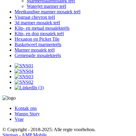
Marmerblaarmosaïek teël
Waterjet marmer teël
Meetkundige marmer mosaïek teël
Visgraat chevron teël
3d marmer mosaïek teël
Klip- en metaal mosaïekteëls
Klip- en dop mosaïek teël
Hexagon en Picket Tile
Basketweef marmerteëls
Marmer mosaïek teël
Gemengde mosaïekteëls
Kontak ons
Wanpo Story
Vrae
© Copyright - 2018-2025: Alle regte voorbehou.
Sitemap
-
AMP Mobile