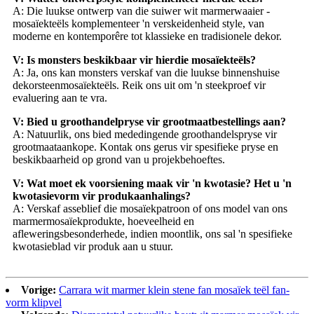
A: Die luukse ontwerp van die suiwer wit marmerwaaier -
mosaïekteëls komplementeer 'n verskeidenheid style, van
moderne en kontemporêre tot klassieke en tradisionele dekor.
V: Is monsters beskikbaar vir hierdie mosaïekteëls?
A: Ja, ons kan monsters verskaf van die luukse binnenshuise
dekorsteenmosaïekteëls. Reik ons ​​uit om 'n steekproef vir
evaluering aan te vra.
V: Bied u groothandelpryse vir grootmaatbestellings aan?
A: Natuurlik, ons bied mededingende groothandelspryse vir
grootmaataankope. Kontak ons ​​gerus vir spesifieke pryse en
beskikbaarheid op grond van u projekbehoeftes.
V: Wat moet ek voorsiening maak vir 'n kwotasie? Het u 'n
kwotasievorm vir produkaanhalings?
A: Verskaf asseblief die mosaïekpatroon of ons model van ons
marmermosaïekprodukte, hoeveelheid en
afleweringsbesonderhede, indien moontlik, ons sal 'n spesifieke
kwotasieblad vir produk aan u stuur.
Vorige:
Carrara wit marmer klein stene fan mosaïek teël fan-
vorm klipvel