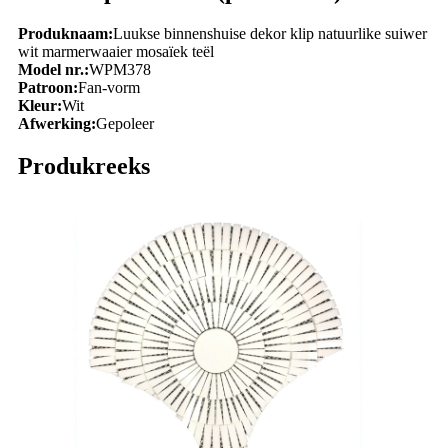
Produknaam:
Luukse binnenshuise dekor klip natuurlike suiwer
wit marmerwaaier mosaïek teël
Model nr.:
WPM378
Patroon:
Fan-vorm
Kleur:
Wit
Afwerking:
Gepoleer
Produkreeks