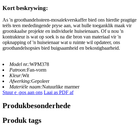
Kort beskrywing:
As 'n groothandelssteen-mosaïekverskaffer bied ons hierdie pragtige
teëls teen mededingende pryse aan, wat hulle toeganklik maak vir
grootskaalse projekte en individuele huiseienaars. Of u nou 'n
kontrakteur is wat op soek is na die bron van materiaal vir 'n
opknapping of 'n huiseienaar wat u ruimte wil opdateer, ons
groothandelsopsies bied buigsaamheid en bekostigbaarheid.
Model nr.:
WPM378
Patroon:
Fan-vorm
Kleur:
Wit
Afwerking:
Gepoleer
Materiële naam:
Natuurlike marmer
Stuur e -pos aan ons
Laai as PDF af
Produkbesonderhede
Produk tags