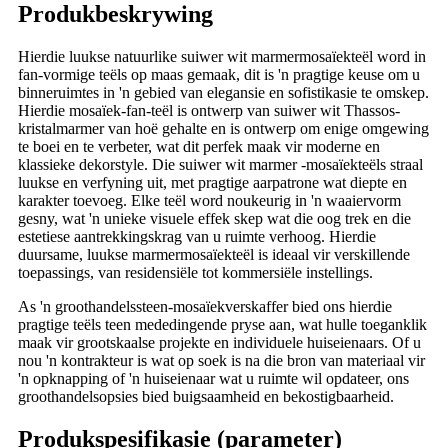
Produkbeskrywing
Hierdie luukse natuurlike suiwer wit marmermosaïekteël word in
fan-vormige teëls op maas gemaak, dit is 'n pragtige keuse om u
binneruimtes in 'n gebied van elegansie en sofistikasie te omskep.
Hierdie mosaïek-fan-teël is ontwerp van suiwer wit Thassos-
kristalmarmer van hoë gehalte en is ontwerp om enige omgewing
te boei en te verbeter, wat dit perfek maak vir moderne en
klassieke dekorstyle. Die suiwer wit marmer -mosaïekteëls straal
luukse en verfyning uit, met pragtige aarpatrone wat diepte en
karakter toevoeg. Elke teël word noukeurig in 'n waaiervorm
gesny, wat 'n unieke visuele effek skep wat die oog trek en die
estetiese aantrekkingskrag van u ruimte verhoog. Hierdie
duursame, luukse marmermosaïekteël is ideaal vir verskillende
toepassings, van residensiële tot kommersiële instellings.
As 'n groothandelssteen-mosaïekverskaffer bied ons hierdie
pragtige teëls teen mededingende pryse aan, wat hulle toeganklik
maak vir grootskaalse projekte en individuele huiseienaars. Of u
nou 'n kontrakteur is wat op soek is na die bron van materiaal vir
'n opknapping of 'n huiseienaar wat u ruimte wil opdateer, ons
groothandelsopsies bied buigsaamheid en bekostigbaarheid.
Produkspesifikasie (parameter)