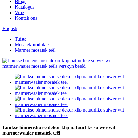
Blogs
Katalogus
Vrae
Kontak ons
English
Tuiste
Mosaïekprodukte
Marmer mosaïek teël
Luukse binnenshuise dekor klip natuurlike suiwer wit
marmerwaaier mosaïek teël