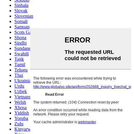
Sinhala
Slovak
Slovenian
Somali
Samoan
Scots Gaelic
Shona
Sindhi
Sundanese
Swahili
Tajik
Tamil
Telugu
Thai
Ukrainian
Urdu
Uzbek
Vietnamese
Welsh
Xhosa
Yiddish
Yoruba
Zulu
Kinyarwanda