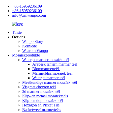
+86-15959236109
+86-15959236109
info@xmwanpo.com
Tuiste
Oor ons
Wanpo Story
Kernlede
Waarom Wanpo
Mosaïekprodukte
Waterjet marmer mosaïek teël
Arabesk lantern marmer teël
Blommarmerteëls
Marmerblaarmosaïek teël
Waterjet marmer teël
Meetkundige marmer mosaïek teël
Visgraat chevron teël
3d marmer mosaïek teël
Klip- en metaal mosaïekteëls
Klip- en dop mosaïek teël
Hexagon en Picket Tile
Basketweef marmerteëls