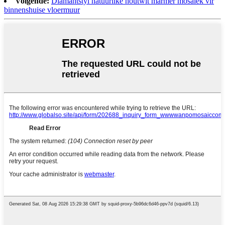
Volgende:
Diamantstyl natuurlike houtwit marmer mosaïek vir
binnenshuise vloermuur