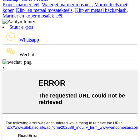
Koper marmer teël
,
Waterjet marmer mosaïek
,
Marmerteëls met
koper
,
Klip- en metaal mosaïekteëls
,
Klip en metaal backsplash
,
Marmer en koper mosaïek teël
,
Stuur e -pos
Whatsapp
Wechat
x