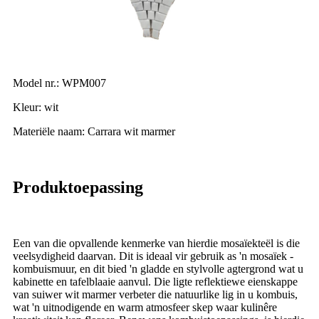
Model nr.: WPM007
Kleur: wit
Materiële naam: Carrara wit marmer
Produktoepassing
Een van die opvallende kenmerke van hierdie mosaïekteël is die
veelsydigheid daarvan. Dit is ideaal vir gebruik as 'n mosaïek -
kombuismuur, en dit bied 'n gladde en stylvolle agtergrond wat u
kabinette en tafelblaaie aanvul. Die ligte reflektiewe eienskappe
van suiwer wit marmer verbeter die natuurlike lig in u kombuis,
wat 'n uitnodigende en warm atmosfeer skep waar kulinêre