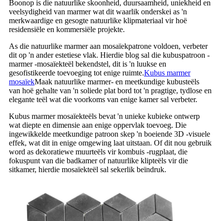
Boonop is die natuurlike skoonheid, duursaamheid, uniekheid en
veelsydigheid van marmer wat dit waarlik onderskei as 'n
merkwaardige en gesogte natuurlike klipmateriaal vir hoë
residensiële en kommersiële projekte.
As die natuurlike marmer aan mosaïekpatrone voldoen, verbeter
dit op 'n ander estetiese vlak. Hierdie blog sal die kubuspatroon -
marmer -mosaïekteël bekendstel, dit is 'n luukse en
gesofistikeerde toevoeging tot enige ruimte.
Kubus marmer
mosaïek
Maak natuurlike marmer- en meetkundige kubusteëls
van hoë gehalte van 'n soliede plat bord tot 'n pragtige, tydlose en
elegante teël wat die voorkoms van enige kamer sal verbeter.
Kubus marmer mosaïekteëls bevat 'n unieke kubieke ontwerp
wat diepte en dimensie aan enige oppervlak toevoeg. Die
ingewikkelde meetkundige patroon skep 'n boeiende 3D -visuele
effek, wat dit in enige omgewing laat uitstaan. Of dit nou gebruik
word as dekoratiewe muurteëls vir kombuis -rugplaat, die
fokuspunt van die badkamer of natuurlike klipteëls vir die
sitkamer, hierdie mosaïekteël sal sekerlik beïndruk.