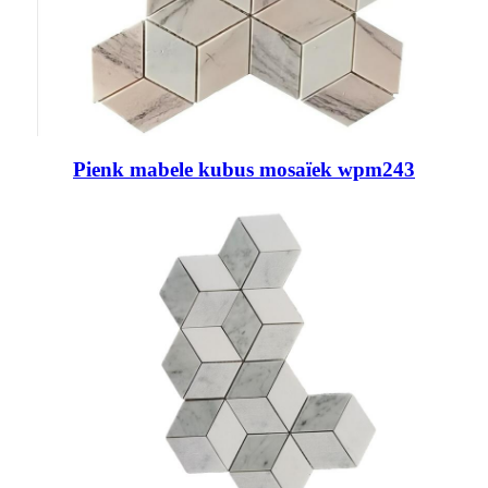
Pienk mabele kubus mosaïek wpm243