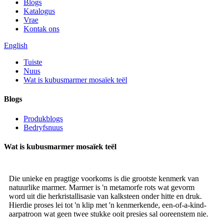
Blogs
Katalogus
Vrae
Kontak ons
English
Tuiste
Nuus
Wat is kubusmarmer mosaïek teël
Blogs
Produkblogs
Bedryfsnuus
Wat is kubusmarmer mosaïek teël
Die unieke en pragtige voorkoms is die grootste kenmerk van
natuurlike marmer. Marmer is 'n metamorfe rots wat gevorm
word uit die herkristallisasie van kalksteen onder hitte en druk.
Hierdie proses lei tot 'n klip met 'n kenmerkende, een-of-a-kind-
aarpatroon wat geen twee stukke ooit presies sal ooreenstem nie.