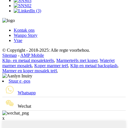
Kontak ons
Wanpo Story
Vrae
© Copyright - 2018-2025: Alle regte voorbehou.
Sitemap
-
AMP Mobile
Klip- en metaal mosaïekteëls
,
Marmerteëls met koper
,
Waterjet
marmer mosaïek
,
Koper marmer teël
,
Klip en metaal backsplash
,
Marmer en koper mosaïek teël
,
Stuur e -pos
Whatsapp
Wechat
x