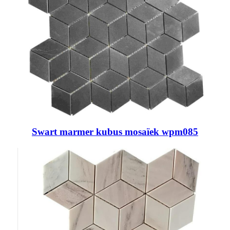
Swart marmer kubus mosaïek wpm085