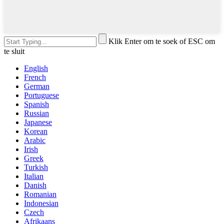
Klik Enter om te soek of ESC om
te sluit
English
French
German
Portuguese
Spanish
Russian
Japanese
Korean
Arabic
Irish
Greek
Turkish
Italian
Danish
Romanian
Indonesian
Czech
Afrikaans