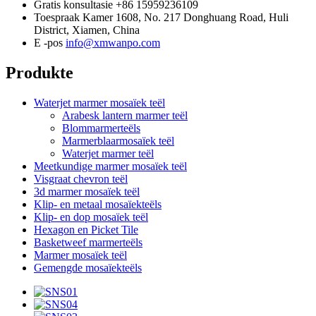
Gratis konsultasie
+86 15959236109
Toespraak
Kamer 1608, No. 217 Donghuang Road, Huli
District, Xiamen, China
E -pos
info@xmwanpo.com
Produkte
Waterjet marmer mosaïek teël
Arabesk lantern marmer teël
Blommarmerteëls
Marmerblaarmosaïek teël
Waterjet marmer teël
Meetkundige marmer mosaïek teël
Visgraat chevron teël
3d marmer mosaïek teël
Klip- en metaal mosaïekteëls
Klip- en dop mosaïek teël
Hexagon en Picket Tile
Basketweef marmerteëls
Marmer mosaïek teël
Gemengde mosaïekteëls