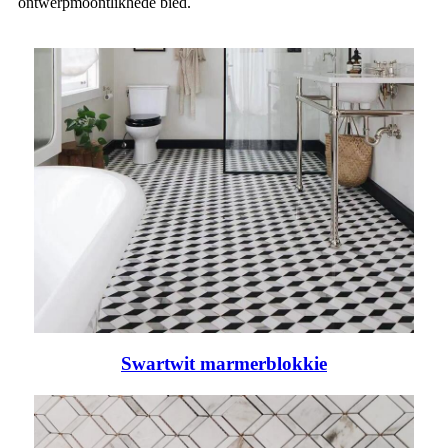
ontwerpmoontlikhede bied.
Swartwit marmerblokkie