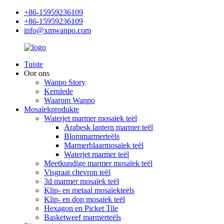
+86-15959236109
+86-15959236109
info@xmwanpo.com
Tuiste
Oor ons
Wanpo Story
Kernlede
Waarom Wanpo
Mosaïekprodukte
Waterjet marmer mosaïek teël
Arabesk lantern marmer teël
Blommarmerteëls
Marmerblaarmosaïek teël
Waterjet marmer teël
Meetkundige marmer mosaïek teël
Visgraat chevron teël
3d marmer mosaïek teël
Klip- en metaal mosaïekteëls
Klip- en dop mosaïek teël
Hexagon en Picket Tile
Basketweef marmerteëls