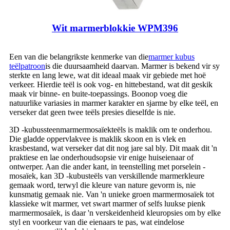
Wit marmerblokkie WPM396
Een van die belangrikste kenmerke van die
marmer kubus
teëlpatroon
is die duursaamheid daarvan. Marmer is bekend vir sy
sterkte en lang lewe, wat dit ideaal maak vir gebiede met hoë
verkeer. Hierdie teël is ook vog- en hittebestand, wat dit geskik
maak vir binne- en buite-toepassings. Boonop voeg die
natuurlike variasies in marmer karakter en sjarme by elke teël, en
verseker dat geen twee teëls presies dieselfde is nie.
3D -kubussteenmarmermosaïekteëls is maklik om te onderhou.
Die gladde oppervlakvee is maklik skoon en is vlek en
krasbestand, wat verseker dat dit nog jare sal bly. Dit maak dit 'n
praktiese en lae onderhoudsopsie vir enige huiseienaar of
ontwerper. Aan die ander kant, in teenstelling met porselein -
mosaïek, kan 3D -kubusteëls van verskillende marmerkleure
gemaak word, terwyl die kleure van nature gevorm is, nie
kunsmatig gemaak nie. Van 'n unieke groen marmermosaïek tot
klassieke wit marmer, vet swart marmer of selfs luukse pienk
marmermosaïek, is daar 'n verskeidenheid kleuropsies om by elke
styl en voorkeur van die eienaars te pas, wat eindelose